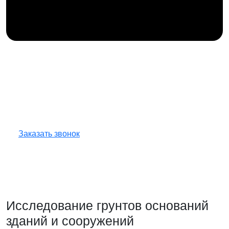
Получите консультацию
по любым интересующим
вопросам!
Оставьте заявку — инженер перезвонит
и бесплатно ответит на все ваши вопросы.
Заказать звонок
Исследование грунтов оснований
зданий и сооружений