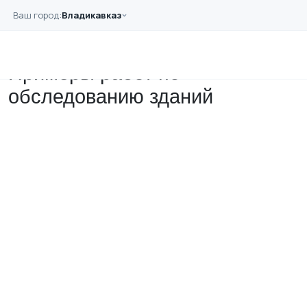
Перейти к основному содержанию
Ваш город:
Владикавказ
Главная
Примеры работ
Примеры работ по
обследованию зданий