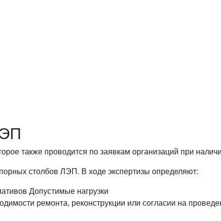
нит и бесплатно ответит на все
ЛЭП
торое также проводится по заявкам организаций при налич
порных столбов ЛЭП. В ходе экспертизы определяют:
мативов
Допустимые нагрузки
одимости ремонта, реконструкции или согласии на проведе